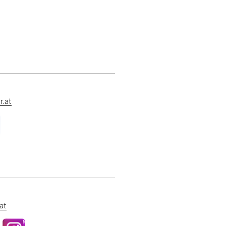
.at
at