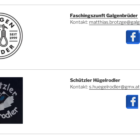
Faschingszunft Galgenbrüder
Kontakt:
matthias.brotzge@galg
Schützler Hügelrodler
Kontakt:
s.huegelrodler@gmx.at